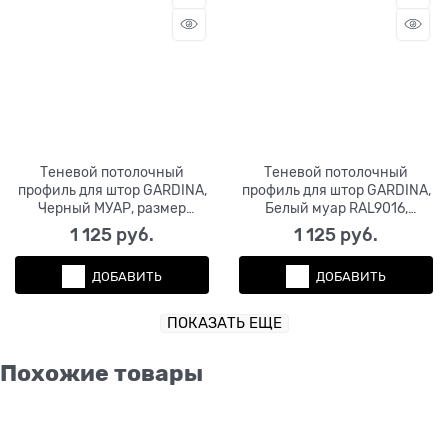
Теневой потолочный
Теневой потолочный
профиль для штор GARDINA,
профиль для штор GARDINA,
Черный МУАР, размер
Белый муар RAL9016,
(50*14*3000мм),
размер (50*14*3000мм),
1 125
 руб.
1 125
 руб.
бегунки+заглушки в
бегунки+заглушки в
комплекте
комплекте
ДОБАВИТЬ
ДОБАВИТЬ
ПОКАЗАТЬ ЕЩЕ
Похожие товары