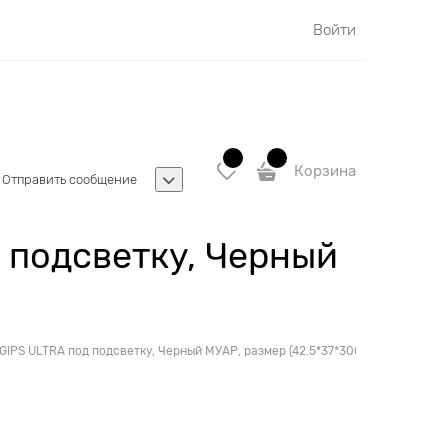
Войти
Корзина
Отправить сообщение
 подсветку, Черный
IPS ULTRA под подсветку, Черный МУАР, размер (42.5*37*3000мм) отступ 1