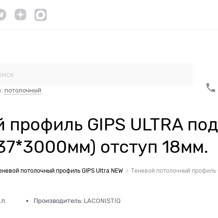
Контакты
Сотрудничество
р:
потолочный
 профиль GIPS ULTRA под
37*3000мм) отступ 18мм.
еневой потолочный профиль GIPS Ultra NEW
Теневой потолочный профиль G
Производитель:
LACONISTIQ
.п.