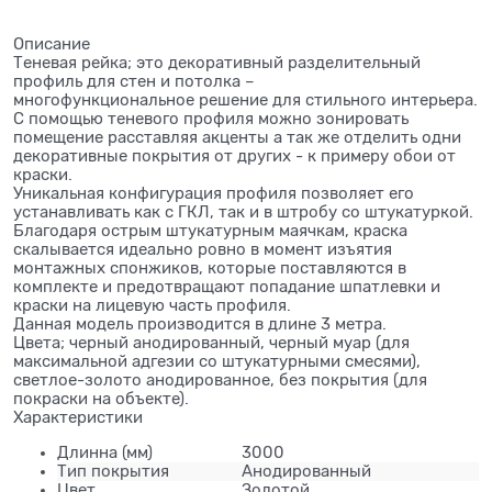
Описание
Теневая рейка; это декоративный разделительный
профиль для стен и потолка –
многофункциональное решение для стильного интерьера.
С помощью теневого профиля можно зонировать
помещение расставляя акценты а так же отделить одни
декоративные покрытия от других - к примеру обои от
краски.
Уникальная конфигурация профиля позволяет его
устанавливать как с ГКЛ, так и в штробу со штукатуркой.
Благодаря острым штукатурным маячкам, краска
скалывается идеально ровно в момент изъятия
монтажных спонжиков, которые поставляются в
комплекте и предотвращают попадание шпатлевки и
краски на лицевую часть профиля.
Данная модель производится в длине 3 метра.
Цвета; черный анодированный, черный муар (для
максимальной адгезии со штукатурными смесями),
светлое-золото анодированное, без покрытия (для
покраски на объекте).
Характеристики
Длинна
(мм)
3000
Тип покрытия
Анодированный
Цвет
Золотой